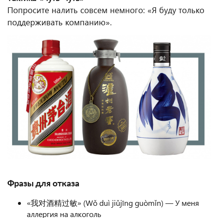
Попросите налить совсем немного: «Я буду только
поддерживать компанию».
Фразы для отказа
«我对酒精过敏» (Wǒ duì jiǔjīng guòmǐn) — У меня
аллергия на алкоголь