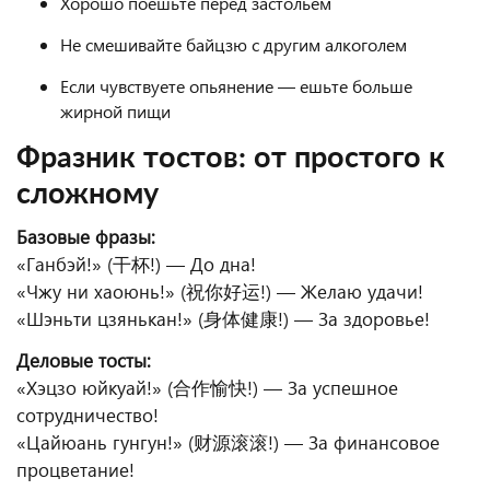
Хорошо поешьте перед застольем
Не смешивайте байцзю с другим алкоголем
Если чувствуете опьянение — ешьте больше
жирной пищи
Фразник тостов: от простого к
сложному
Базовые фразы:
«Ганбэй!» (干杯!) — До дна!
«Чжу ни хаоюнь!» (祝你好运!) — Желаю удачи!
«Шэньти цзянькан!» (身体健康!) — За здоровье!
Деловые тосты:
«Хэцзо юйкуай!» (合作愉快!) — За успешное
сотрудничество!
«Цайюань гунгун!» (财源滚滚!) — За финансовое
процветание!