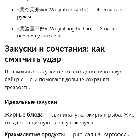
«我今天开车» (Wǒ jīntiān kāichē) — Я сегодня за
рулем
«我酒量不好» (Wǒ jiǔliàng bù hǎo) — Я плохо
переношу алкоголь
Закуски и сочетания: как
смягчить удар
Правильные закуски не только дополняют вкус
байцзю, но и помогают дольше сохранять
трезвость.
Идеальные закуски
Жирные блюда
— свинина, утка, жирная рыба. Жир
создает защитную пленку в желудке.
Крахмалистые продукты
— рис, лапша, картофель.