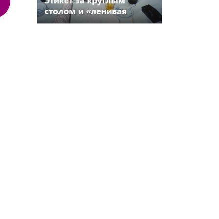
столом и «ленивая
Сьюзан»