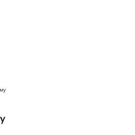
му
гу