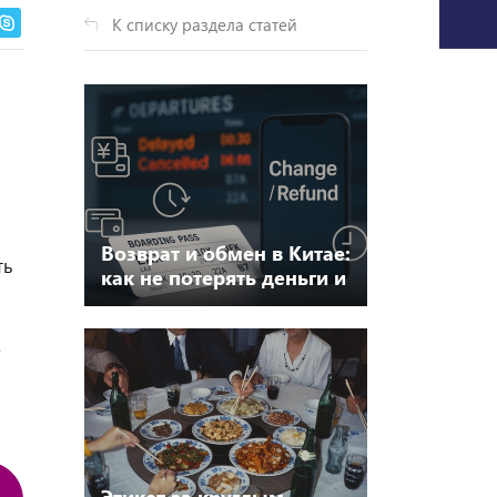
К списку раздела статей
Возврат и обмен в Китае:
ть
как не потерять деньги и
время. Пошаговое
руководство по
о
авиабилетам
Этикет за круглым