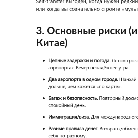
Self-transfer выгоден, когда нужен редк
или когда вы сознательно строите «муль
3. Основные риски (
Китае)
Цепные задержки и погода.
Летом грозы
аэропортах. Вечер ненадёжнее утра.
Два аэропорта в одном городе.
Шанхай 
дольше, чем кажется «по карте».
Багаж и безопасность.
Повторный досмот
спокойный день.
Иммиграция/виза.
Для международного 
Разные правила денег.
Возвраты/обмены 
себя по-разному.