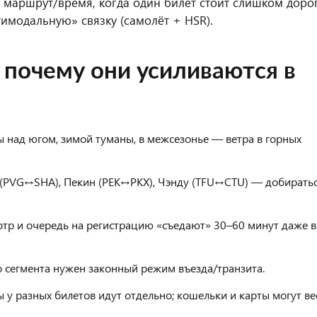
ий маршрут/время, когда один билет стоит слишком доро
тимодальную» связку (самолёт + HSR).
и почему они усиливаются в
 над югом, зимой туманы, в межсезонье — ветра в горных
(PVG↔SHA), Пекин (PEK↔PKX), Чэнду (TFU↔CTU) — добирать
р и очередь на регистрацию «съедают» 30–60 минут даже в
сегмента нужен законный режим въезда/транзита.
у разных билетов идут отдельно; кошельки и карты могут ве