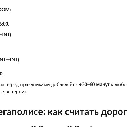
→DOM)
6:00
.
→INT)
INT→INT)
00
.
) и перед праздниками добавляйте
+30–60 минут
к любо
ее вечерних.
егаполисе: как считать доро