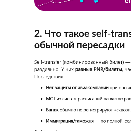
2. Что такое self-tra
обычной пересадки
Self-transfer (комбинированный билет) —
раздельно. У них
разные PNR/билеты
, ч
Последствия:
Нет защиты от авиакомпании
при опозд
MCT
из систем расписаний
на вас не ра
Багаж
обычно не регистрируют «сквозня
Иммиграция/таможня
— по полной, ес