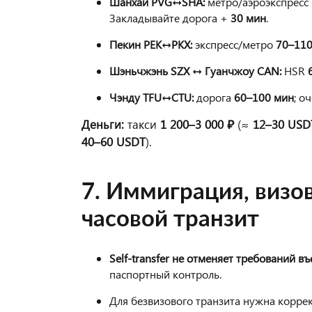
Шанхай PVG↔SHA:
метро/аэроэкспресс
Закладывайте дорога +
30 мин
.
Пекин PEK↔PKX:
экспресс/метро
70–110
Шэньчжэнь SZX ↔ Гуанчжоу CAN:
HSR
Чэнду TFU↔CTU:
дорога
60–100 мин
; о
Деньги:
такси
1 200–3 000 ₽
(≈
12–30 USD
40–60 USDT
).
7. Иммиграция, визо
часовой транзит
Self-transfer не отменяет требований въ
паспортный контроль.
Для безвизового транзита нужна коррек