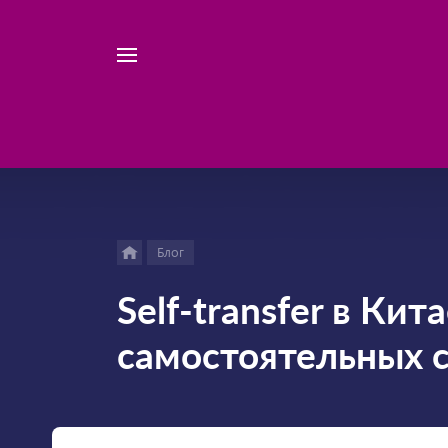
Например,
Найти
велосипед
везде
Блог
Self-transfer в Ки
самостоятельных 