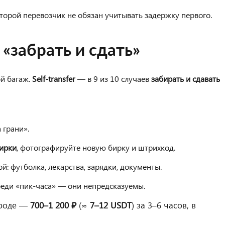
второй перевозчик не обязан учитывать задержку первого.
 «забрать и сдать»
й багаж.
Self-transfer
— в 9 из 10 случаев
забирать и сдавать
а грани».
бирки
, фотографируйте новую бирку и штрихкод.
: футболка, лекарства, зарядки, документы.
реди «пик-часа» — они непредсказуемы.
ороде —
700–1 200 ₽
(≈
7–12 USDT
) за 3–6 часов, в