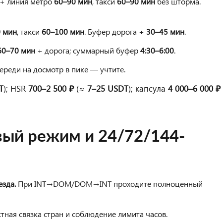
 + линия метро
60–90 мин
, такси
60–90 мин
без шторма.
 мин
, такси
60–100 мин
. Буфер дорога +
30–45 мин
.
60–70 мин
+ дорога; суммарный буфер
4:30–6:00
.
череди на досмотр в пике — учтите.
T
); HSR
700–2 500 ₽
(≈
7–25 USDT
); капсула
4 000–6 000 ₽
вый режим и 24/72/144-
езда.
При INT→DOM/DOM→INT проходите полноценный
тная связка стран и соблюдение лимита часов.