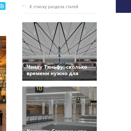
К списку раздела статей
Чэнду Тяньфу: сколько
времени нужно для
стыковки в аэропорту
будущего
Ханчжоу Сяошань: как