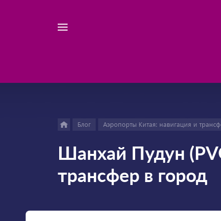
Например,
Найти
велосипед
везде
Блог
Аэропорты Китая: навигация и транс
Шанхай Пудун (PVG
трансфер в город