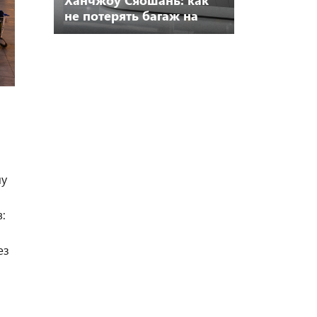
не потерять багаж на
стыковке
му
:
ез