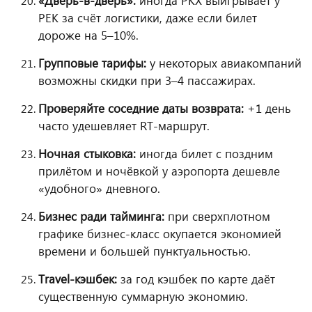
«Дверь-в-дверь»:
иногда PKX выигрывает у
PEK за счёт логистики, даже если билет
дороже на 5–10%.
Групповые тарифы:
у некоторых авиакомпаний
возможны скидки при 3–4 пассажирах.
Проверяйте соседние даты возврата:
+1 день
часто удешевляет RT-маршрут.
Ночная стыковка:
иногда билет с поздним
прилётом и ночёвкой у аэропорта дешевле
«удобного» дневного.
Бизнес ради тайминга:
при сверхплотном
графике бизнес-класс окупается экономией
времени и большей пунктуальностью.
Travel-кэшбек:
за год кэшбек по карте даёт
существенную суммарную экономию.