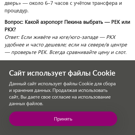
дверь» — около 6–7 часов с учётом трансфера и
процедур.
Вопрос: Какой аэропорт Пекина выбрать — PEK или
PKX?
Ответ: Если живёте на юге/юго-западе — PKX
удобнее и часто дешевле; если на севере/в центре
— проверьте PEK. Всегда сравнивайте цену и слот.
Вопрос: Какие авиакомпании летают Пекин—
Урумчи?
Сайт использует файлы Cookie
Ответ: Air China, China Southern, China Eastern,
Данный сайт использует файлы Cookie для сбора
Hainan, Shenzhen Airlines, Tianjin Airlines и Spring
и хранения данных. Продалжая использовать
Airlines (лоукостер).
сайт, Вы даете свое согласие на использование
данных файлов.
Вопрос: Можно ли дешево улететь с багажом?
Ответ: Да, берите тариф фулл-сервиса с
Принять
включённым местом 20–23 кг или сравните «база +
Позвоните нам!
докупка багажа» у лоукостера — иногда всё равно