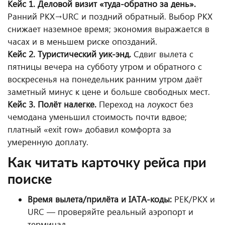
Кейс 1. Деловой визит «туда-обратно за день».
Ранний PKX→URC и поздний обратный. Выбор PKX
снижает наземное время; экономия выражается в
часах и в меньшем риске опозданий.
Кейс 2. Туристический уик-энд.
Сдвиг вылета с
пятницы вечера на субботу утром и обратного с
воскресенья на понедельник ранним утром даёт
заметный минус к цене и больше свободных мест.
Кейс 3. Полёт налегке.
Переход на лоукост без
чемодана уменьшил стоимость почти вдвое;
платный «exit row» добавил комфорта за
умеренную доплату.
Как читать карточку рейса при
поиске
Время вылета/прилёта и IATA-коды:
PEK/PKX и
URC — проверяйте реальный аэропорт и
терминал.