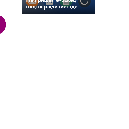
подтверждение: где
искать и как
восстановить
и