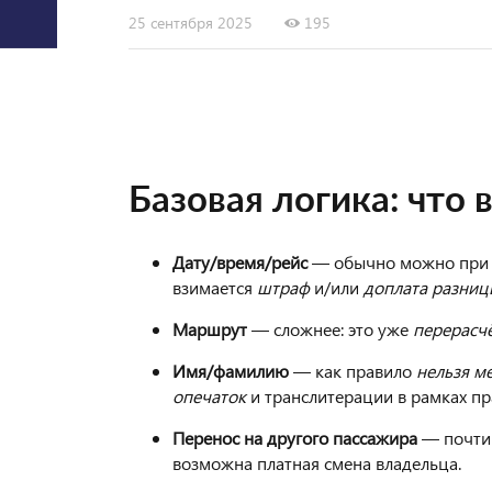
25 сентября 2025
195
Базовая логика: что
Дату/время/рейс
— обычно можно при н
взимается
штраф
и/или
доплата разниц
Маршрут
— сложнее: это уже
перерасч
Имя/фамилию
— как правило
нельзя м
опечаток
и транслитерации в рамках пр
Перенос на другого пассажира
— почти
возможна платная смена владельца.