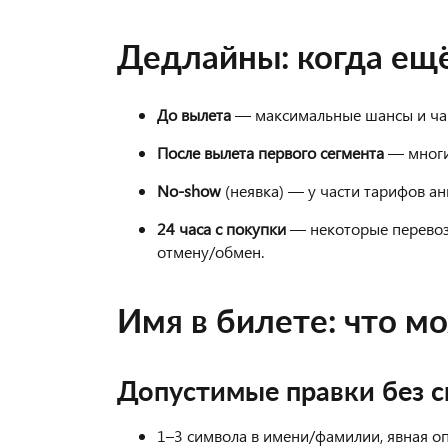
Дедлайны: когда ещ
До вылета
— максимальные шансы и ча
После вылета первого сегмента
— многи
No-show
(неявка) — у части тарифов а
24 часа с покупки
— некоторые перевоз
отмену/обмен.
Имя в билете: что м
Допустимые правки без 
1–3 символа в имени/фамилии, явная оп