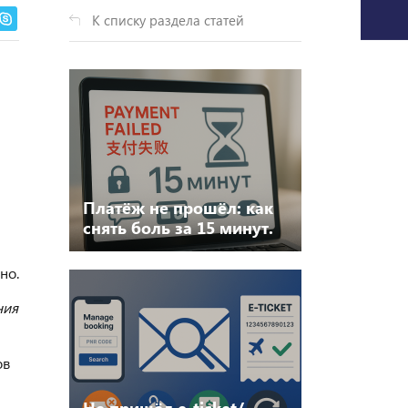
К списку раздела статей
Платёж не прошёл: как
снять боль за 15 минут.
Типичные ошибки и
решения
но.
ния
ов
Не пришёл e-ticket/