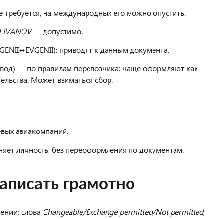
е требуется, на международных его можно опустить.
N IVANOV
— допустимо.
GENII↔EVGENII): приводят к данным документа.
звод) — по правилам перевозчика: чаще оформляют как
ельства. Может взиматься сбор.
евых авиакомпаний.
няет личность, без переоформления по документам.
записать грамотно
ении: слова
Changeable/Exchange permitted/Not permitted
,