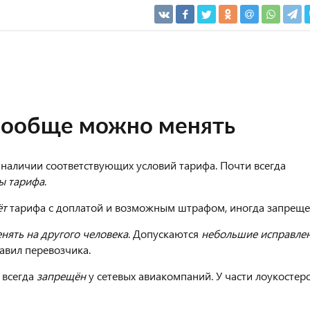
 вообще можно менять
аличии соответствующих условий тарифа. Почти всегда
ы тарифа
.
ёт
тарифа с доплатой и возможным штрафом, иногда запреще
енять на другого человека
. Допускаются
небольшие исправле
авил перевозчика.
 всегда
запрещён
у сетевых авиакомпаний. У части лоукостер