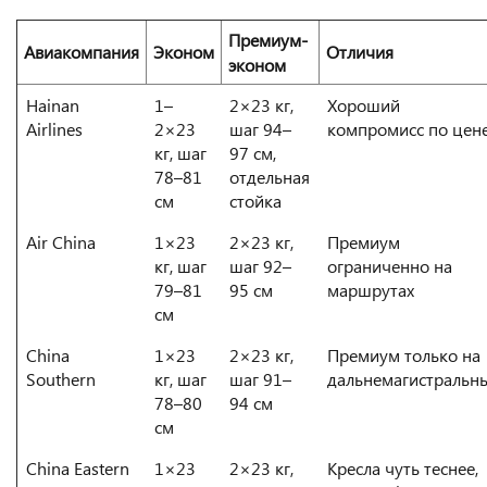
Премиум-
Авиакомпания
Эконом
Отличия
эконом
Hainan
1–
2×23 кг,
Хороший
Airlines
2×23
шаг 94–
компромисс по цен
кг, шаг
97 см,
78–81
отдельная
см
стойка
Air China
1×23
2×23 кг,
Премиум
кг, шаг
шаг 92–
ограниченно на
79–81
95 см
маршрутах
см
China
1×23
2×23 кг,
Премиум только на
Southern
кг, шаг
шаг 91–
дальнемагистральн
78–80
94 см
см
China Eastern
1×23
2×23 кг,
Кресла чуть теснее,