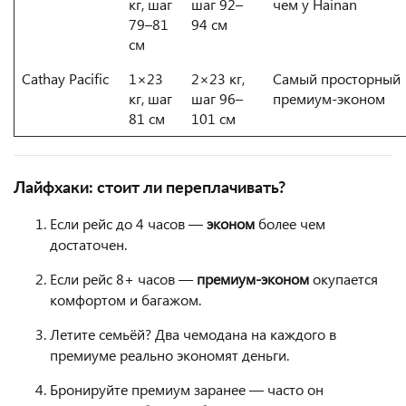
кг, шаг
шаг 92–
чем у Hainan
79–81
94 см
см
Cathay Pacific
1×23
2×23 кг,
Самый просторный
кг, шаг
шаг 96–
премиум-эконом
81 см
101 см
Лайфхаки: стоит ли переплачивать?
Если рейс до 4 часов —
эконом
более чем
достаточен.
Если рейс 8+ часов —
премиум-эконом
окупается
комфортом и багажом.
Летите семьёй? Два чемодана на каждого в
премиуме реально экономят деньги.
Бронируйте премиум заранее — часто он